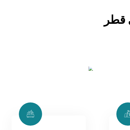
 برضا العملاء لا مثيل له. نحن نقدم
والشقق والمجالس والفلل والمكاتب
لتنظيف، نضمن لك خدمة استثنائية