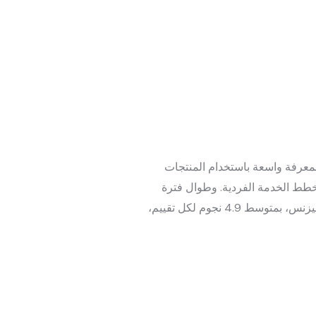
هز بمعرفة واسعة باستخدام المنتجات
خطط الخدمة الفردية. وطوال فترة
الجائحة، واصلنا تقديم التميز ودعم المجتمعات بأنماط الحياة الصحية وتعزيز الوعي الصحي. أكثر من 800 تقييم على صفحتنا على جوجل ماي بيزنس، بمتوسط 4.9 نجوم لكل تقييم،