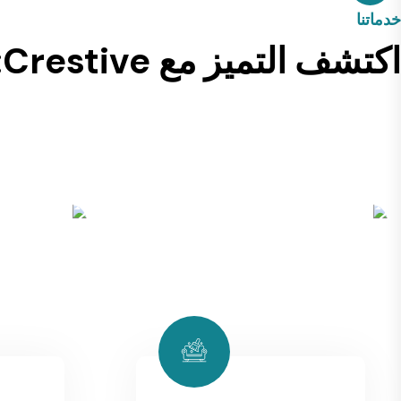
خدماتنا
اكتشف التميز مع Crestive: خدمات التنظيف الرائدة في قطر
تقدم شركة Crestive، التي تخدم قطر بخبرة تنظيف من ال
أسعارًا مخصصة، ومشرفين متخصصين لكل مشروع، وسجل حافل في التع
وصالات العرض والمستودعات ومحلات السوبر ماركت ومراكز التسوق و
وبيئة نظيفة لمساحتك الخاصة.