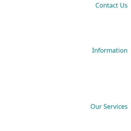
Contact Us
ADDRESS: Al Nayef Souq, East Industrial Road، Doha, Qatar
View in Google Map
+974 30004713
info@crestive.qa
Information
نبذة عنا
الخدمات
حجز الخدمة
الأسئلة الشائعة
اتصل بنا
Our Services
تنظيف السجاد
تنظيف الأريكة