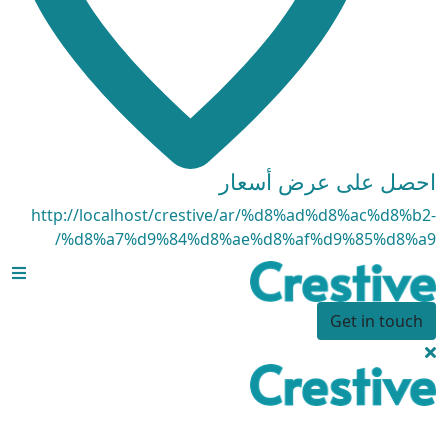
احصل على عرض أسعار
http://localhost/crestive/ar/%d8%ad%d8%ac%d8%b2-
%d8%a7%d9%84%d8%ae%d8%af%d9%85%d8%a9/
Get in touch