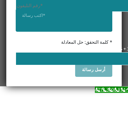
كلمة التحقق: حل المعادلة *
5 