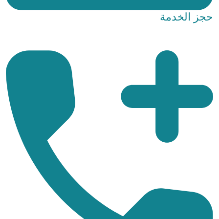
حجز الخدمة
http://localhost/crestive/ar/%d8%ad%d8%ac%d8%b2-
%d8%a7%d9%84%d8%ae%d8%af%d9%85%d8%a9/