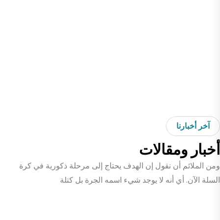
إنزالها وإعادة تعليقها. بالإضافة إلى ذلك، تضمن خدماتنا الفعالة حصول
ستائرك على العناية التي تحتاجها للحفاظ على مظهرها وإطالة عمرها
الافتراضي.
لذا، سواء كنت ترغب في تجديد مظهر منزلك أو تحسين جودة الهواء
في مكتبك، يمكننا مساعدتك. ثق بكريستيف لتزويدك بخدمات تنظيف
الستائر في قطر بأسعار معقولة وموثوقة. اتصل بنا اليوم لحجز موعد
واختبر الفرق!
آخر أخبارنا
أخبار ومقالات
ومن الملائم أن نقول إن الهدف يحتاج إلى مرحلة ذكورية في كرة
السلة الآن. أي أنه لا يوجد شيء اسمه الجرة بل كتلة