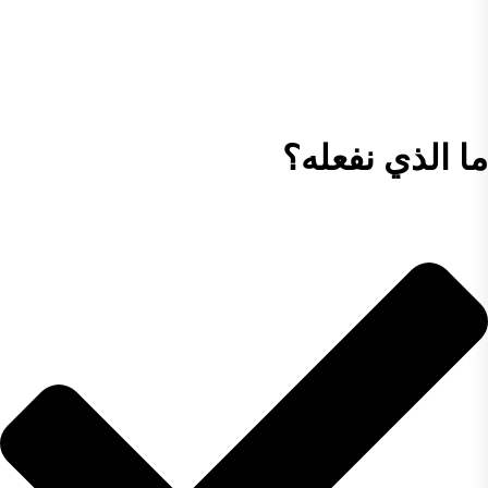
تنظيف الستائر الشاملة والفعالة التي نقدمها، يمكنك أن تطمئن إلى أن
ستائرك في أيدٍ أمينة. ثق بنا لمساعدتك في الحفاظ على بيئة صحية
ونظيفة في منزلك أو مكتبك. اتصل بنا اليوم لحجز موعد واختبر الفرق!
ما الذي نفعله؟