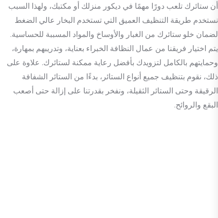
أن ستائرك تلعب دورًا مهمًا في ديكور منزلك أو مكتبك، ولهذا السبب
نستخدم طريقة التنظيف العميق التي تستخدم البخار عالي الضغط
لضمان خلو ستائرك من الغبار والأوساخ والمواد المسببة للحساسية.
يتم اختيار فريقنا من عمال النظافة الخبراء بعناية، وتدريبهم بمهارة،
وحمايتهم بالكامل لتزويدك بأفضل رعاية ممكنة لستائرك. علاوة على
ذلك، نقوم بتنظيف جميع أنواع الستائر، بدءًا من الستائر الشفافة
الرقيقة وحتى الستائر الثقيلة، ونفخر بقدرتنا على إزالة حتى أصعب
البقع والروائح.
أفضل خدماتنا
الحياة الصحية تعني
النظافة هي
مهم
سواءً كان لديك شقة صغيرة أو مساحة تجارية كبيرة، يمكننا تقديم
خدمات تنظيف الستائر في الموقع، دون الحاجة إلى إزالة الستائر. وهذا
يعني أنه يمكنك الاستمتاع براحة تنظيف ستائرك مع تجنب متاعب