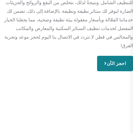
للتنظيف الشامل. ونتيجةً لذلك، نتخلص من البقع والروائح والجزيئات
الضارة لنوفر لك ستائر نظيفة ونظيفة. بالإضافة إلى ذلك، تضمن لك
خدماتنا الفعّالة وبأسعار معقولة بيئة نظيفة وصحية، مما يجعلنا الخيار
المفضل لخدمات تنظيف الستائر السكنية والمعارض والمكاتب
والمجالس في قطر. لا تتردد في الاتصال بنا اليوم لحجز موعد وتجربة
الفرق!
احجز الآن
وهنا يأتي دور كريستيف. بصفتنا شركة تنظيف محترفة في قطر، فإننا
ندرك أهمية الحفاظ على بيئة صحية ونظيفة. لذلك، نقدم خدمات
تنظيف الستائر عالية الجودة لمساعدتك على تحقيق هذا الهدف. علاوةً
على ذلك، يستخدم فريقنا من المحترفين ذوي الخبرة أحدث التقنيات
والمعدات لإزالة البقع والروائح والجزيئات الضارة من ستائرك. وهذا
يضمن أنها ليست جذابة بصرياً فحسب، بل آمنة لصحتك أيضاً. مع خدمة